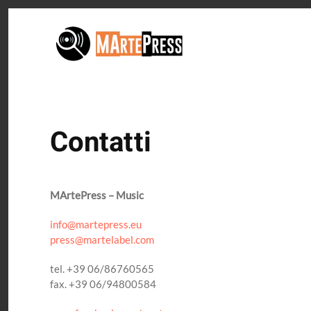
Passa al contenuto principale
Contatti
MArtePress – Music
info@martepress.eu
press@martelabel.com
tel. +39 06/86760565
fax. +39 06/94800584